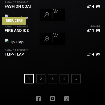
FO
ES
FĂRĂ CATEGORIE
FASHION COAT
£
14.99
£1
£9
REDUCERI!
£
14.99
FĂRĂ CATEGORIE
PR
FIRE AND ICE
£
11.99
IN
PR
A
C
FO
ES
£1
£1
FĂRĂ CATEGORIE
FLIP-FLAP
£
14.99
1
2
3
4
→