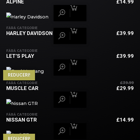
ALPINE
£
14.99
FĂRĂ CATEGORIE
HARLEY DAVIDSON
£
39.99
FĂRĂ CATEGORIE
LET’S PLAY
£
39.99
REDUCERI!
£
39.99
FĂRĂ CATEGORIE
PR
MUSCLE CAR
£
29.99
IN
PR
A
C
FO
ES
£3
£2
FĂRĂ CATEGORIE
NISSAN GTR
£
14.99
REDUCERI!